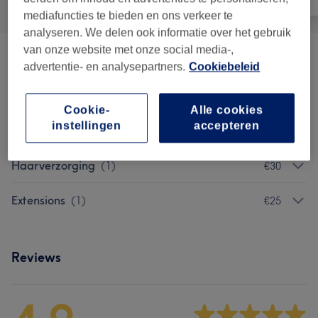
mediafuncties te bieden en ons verkeer te
analyseren. We delen ook informatie over het gebruik
van onze website met onze social media-,
Vrouwen - Knippen & Styling
(
6
)
vanaf €31
advertentie- en analysepartners.
Cookiebeleid
Vrouwen - Kleuren
(
1
)
€60
Cookie-
Alle cookies
instellingen
accepteren
Mannen - Knippen & Styling
(
2
)
vanaf €21
Haarverzorging
(
1
)
€30
Extensions
(
1
)
€25
Reviews