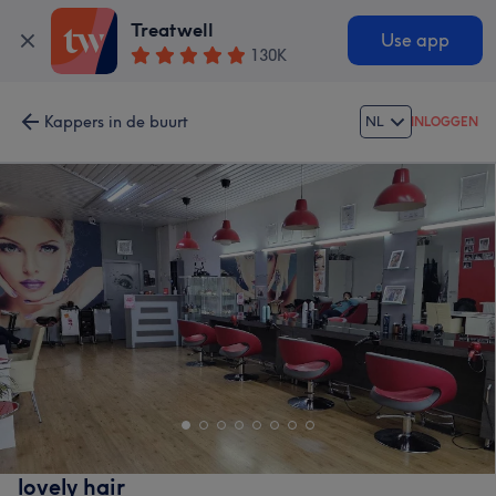
Treatwell
Use app
130K
Kappers in de buurt
NL
INLOGGEN
lovely hair