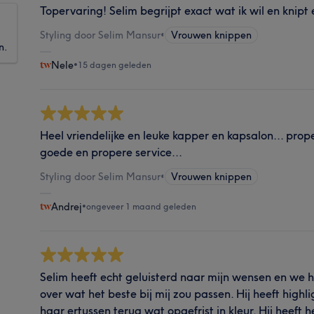
Topervaring! Selim begrijpt exact wat ik wil en knipt
Styling door Selim Mansur
•
Vrouwen knippen
n.
Nele
•
15 dagen geleden
Heel vriendelijke en leuke kapper en kapsalon... prop
goede en propere service...
Styling door Selim Mansur
•
Vrouwen knippen
Andrej
•
ongeveer 1 maand geleden
Selim heeft echt geluisterd naar mijn wensen en w
over wat het beste bij mij zou passen. Hij heeft highl
haar ertussen terug wat opgefrist in kleur. Hij heeft