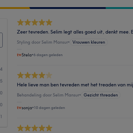
Zeer tevreden. Selim legt alles goed uit, denkt mee. E
Styling door Selim Mansur
•
Vrouwen kleuren
Stela
•
6 dagen geleden
34
5
Hele lieve man ben tevreden met het treaden van mi
0
Behandeling door Selim Mansur
•
Gezicht threaden
0
sonja
•
10 dagen geleden
1