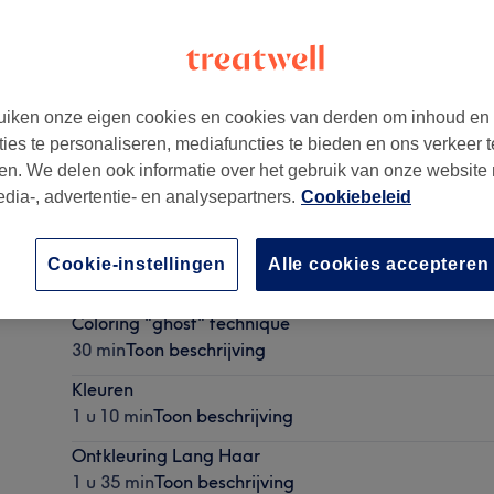
iken onze eigen cookies en cookies van derden om inhoud en
ties te personaliseren, mediafuncties te bieden en ons verkeer t
en. We delen ook informatie over het gebruik van onze website
edia-, advertentie- en analysepartners.
Cookiebeleid
Uitgroei (regrowth-retoque raices)
Cookie-instellingen
Alle cookies accepteren
1 u 15 min
Toon beschrijving
Coloring "ghost" technique
30 min
Toon beschrijving
Kleuren
1 u 10 min
Toon beschrijving
Ontkleuring Lang Haar
1 u 35 min
Toon beschrijving