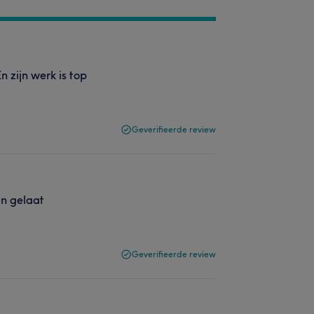
n zijn werk is top
Geverifieerde review
jn gelaat
Geverifieerde review