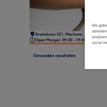
We gebru
adverten
Bredabaan 521
,
Merksem
,
2170
analyser
Open Morgen: 09:00 - 19:00
social m
Gevonden resultaten