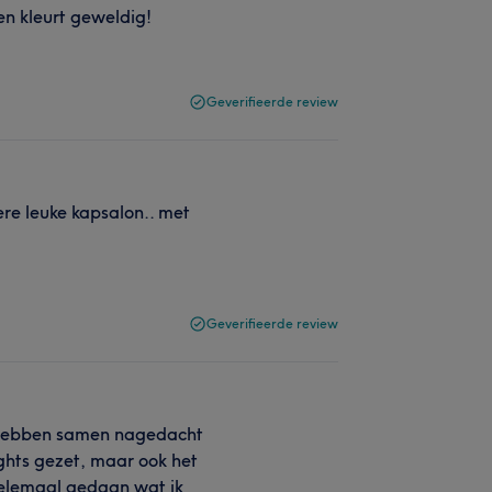
 en kleurt geweldig!
Geverifieerde review
ere leuke kapsalon.. met
Geverifieerde review
e hebben samen nagedacht
ights gezet, maar ook het
 helemaal gedaan wat ik