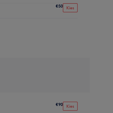
€50
Kies
€90
Kies