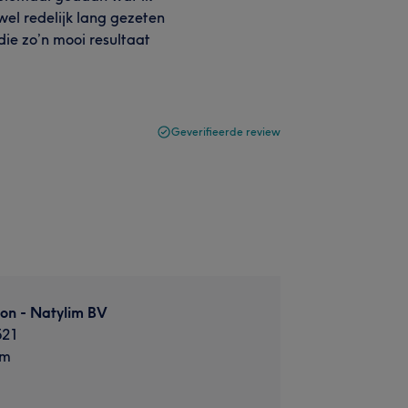
 wel redelijk lang gezeten
die zo’n mooi resultaat
Geverifieerde review
lon - Natylim BV
521
em