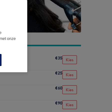
e
 met onze
€35
Kies
€25
Kies
€60
Kies
€90
Kies