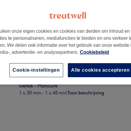
iken onze eigen cookies en cookies van derden om inhoud en
ties te personaliseren, mediafuncties te bieden en ons verkeer t
en. We delen ook informatie over het gebruik van onze website
edia-, advertentie- en analysepartners.
Cookiebeleid
Gellak verwijderen ( handen )
Cookie-instellingen
Alle cookies accepteren
20 min - 1 u
Toon beschrijving
Gellak - Manicure
1 u 30 min - 1 u 45 min
Toon beschrijving