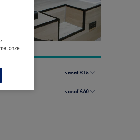
e
 met onze
vanaf
€15
vanaf
€60