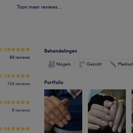
Toon meer reviews...
5.0
Behandelingen
84 reviews
Nagels
Gezicht
Medisch
5.0
Portfolio
104 reviews
4.8
8 reviews
4.9