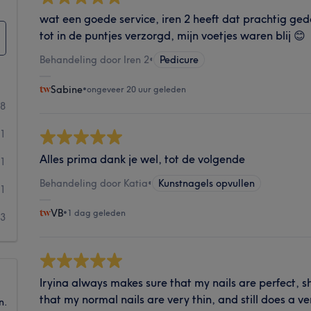
wat een goede service, iren 2 heeft dat prachtig ge
tot in de puntjes verzorgd, mijn voetjes waren blij 😊
Behandeling door Iren 2
•
Pedicure
Sabine
•
ongeveer 20 uur geleden
38
31
Alles prima dank je wel, tot de volgende
1
Behandeling door Katia
•
Kunstnagels opvullen
1
VB
•
1 dag geleden
3
Iryina always makes sure that my nails are perfect, s
that my normal nails are very thin, and still does a v
n.