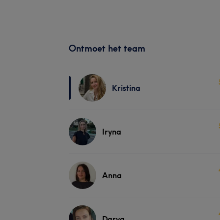
Ontmoet het team
Kristina
Iryna
Anna
Darya