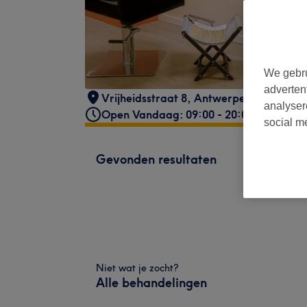
We gebru
adverten
Vrijheidsstraat 8
,
Antwerpen
,
2000
analyser
Open Vandaag: 09:00 - 20:00
social m
Gevonden resultaten
Niet wat je zocht?
Alle behandelingen