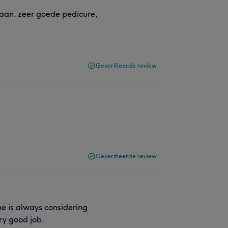
daan. zeer goede pedicure,
Geverifieerde review
Geverifieerde review
he is always considering
ery good job.