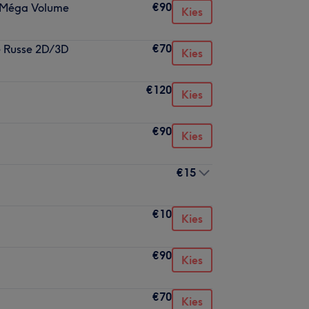
€90
e Méga Volume
Kies
€70
e Russe 2D/3D
Kies
€120
Kies
€90
Kies
€15
€10
Kies
€90
Kies
€70
Kies