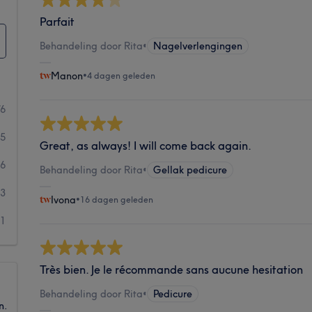
Parfait
Behandeling door Rita
•
Nagelverlengingen
Manon
•
4 dagen geleden
76
15
Great, as always! I will come back again.
6
Behandeling door Rita
•
Gellak pedicure
3
Ivona
•
16 dagen geleden
1
Très bien. Je le récommande sans aucune hesitation
Behandeling door Rita
•
Pedicure
n.