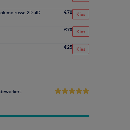
€70
 volume russe 2D-4D
Kies
€70
Kies
€25
Kies
dewerkers