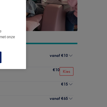
e
 met onze
vanaf
€10
€10
Kies
€15
vanaf
€65