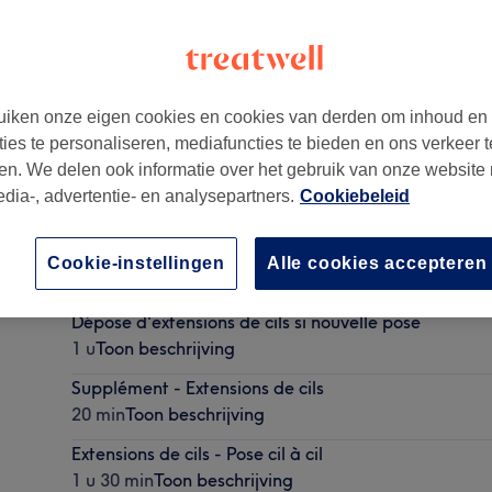
iken onze eigen cookies en cookies van derden om inhoud en
ties te personaliseren, mediafuncties te bieden en ons verkeer t
040
en. We delen ook informatie over het gebruik van onze website
edia-, advertentie- en analysepartners.
Cookiebeleid
Dépose d'extensions de cils
Cookie-instellingen
Alle cookies accepteren
30 min
Toon beschrijving
Dépose d'extensions de cils si nouvelle pose
1 u
Toon beschrijving
Supplément - Extensions de cils
20 min
Toon beschrijving
Extensions de cils - Pose cil à cil
1 u 30 min
Toon beschrijving