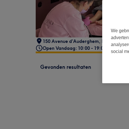
We gebru
adverten
150 Avenue d'Auderghem
,
Etterbeek
,
1
analyser
Open Vandaag: 10:00 - 19:00
social m
Gevonden resultaten