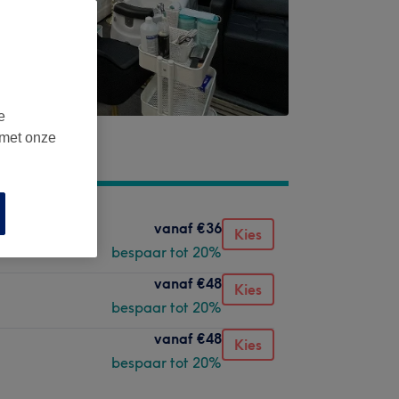
e
 met onze
vanaf
€36
Kies
bespaar tot 20%
vanaf
€48
Kies
bespaar tot 20%
vanaf
€48
Kies
bespaar tot 20%