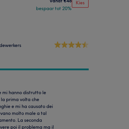
vanaf
€48
Kies
bespaar tot 20%
dewerkers
mi hanno distrutto le
 la prima volta che
nghie e mi ha causato dei
cevano molto male a tal
ttamento. La seconda
ere poi il problema ma il