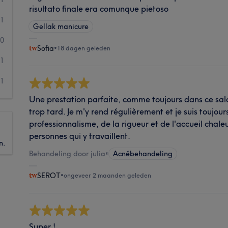
risultato finale era comunque pietoso
1
Gellak manicure
0
Sofia
•
18 dagen geleden
1
1
Une prestation parfaite, comme toujours dans ce salo
trop tard. Je m'y rend régulièrement et je suis toujour
professionnalisme, de la rigueur et de l'accueil chale
personnes qui y travaillent.
n.
Behandeling door julia
•
Acnébehandeling
SEROT
•
ongeveer 2 maanden geleden
Super !