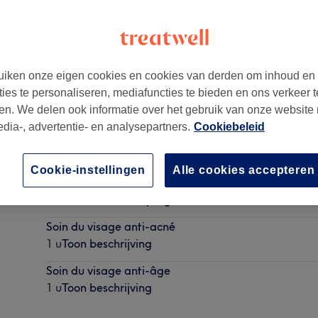
iken onze eigen cookies en cookies van derden om inhoud en
ties te personaliseren, mediafuncties te bieden en ons verkeer t
en. We delen ook informatie over het gebruik van onze website
edia-, advertentie- en analysepartners.
Cookiebeleid
Cookie-instellingen
Alle cookies accepteren
Soin du visage classique
45 min
Toon beschrijving
Soin du visage anti-acné
1 u
Toon beschrijving
Soin du visage anti-âge
1 u
Toon beschrijving