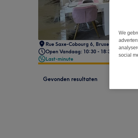
We gebru
adverten
Rue Saxe-Cobourg 6
,
Bruxelles
analyser
Open Vandaag: 10:30 - 18:30
social m
Last-minute
Gevonden resultaten