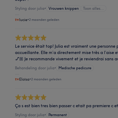
Styling door julia
•
Vrouwen knippen
Toon alles…
lucie
•
2 maanden geleden
Le service était top! Julia est vraiment une personne p
accueillante. Elle m’a directement mise très a l’aise et
💅🏼 Je recommande vivement et je reviendrai sans 
Behandeling door julia
•
Medische pedicure
Eloïsa
•
2 maanden geleden
Ça s est bien tres bien passer c etait pa premiere c e
Styling door julia
•
Permanent