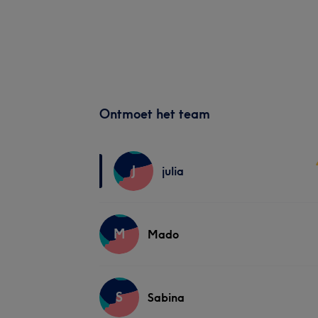
Ontmoet het team
J
julia
M
Mado
S
Sabina