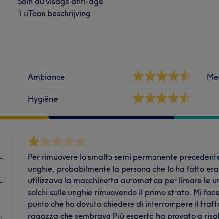
Soin du visage anti-âge
1 u
Toon beschrijving
Ambiance
Me
Hygiëne
Per rimuovere lo smalto semi permanente precedente 
unghie, probabilmente la persona che lo ha fatto era
utilizzava la macchinetta automatica per limare le u
solchi sulle unghie rimuovendo il primo strato. Mi fa
punto che ho dovuto chiedere di interrompere il tra
ragazza che sembrava Più esperta ha provato a risolv
11