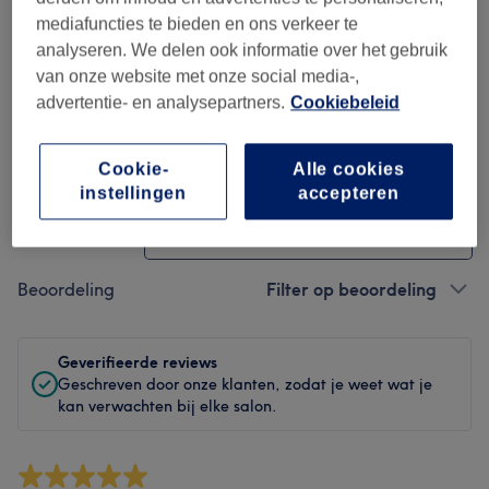
Hygiëne
mediafuncties te bieden en ons verkeer te
analyseren. We delen ook informatie over het gebruik
Medewerkers
van onze website met onze social media-,
advertentie- en analysepartners.
Cookiebeleid
Reviews filteren
Cookie-
Alle cookies
instellingen
accepteren
Behandeling
Alle behandelingen
Beoordeling
Filter op beoordeling
Geverifieerde reviews
Geschreven door onze klanten, zodat je weet wat je
kan verwachten bij elke salon.