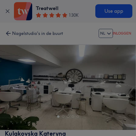
Treatwell
Use app
130K
Nagelstudio's in de buurt
NL
INLOGGEN
Kulakovska Kateryna