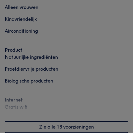
Alleen vrouwen
Portfolio
Kindvriendelijk
Airconditioning
Product
Natuurlijke ingrediënten
Proefdiervrije producten
Biologische producten
Internet
Gratis wifi
Zie alle 18 voorzieningen