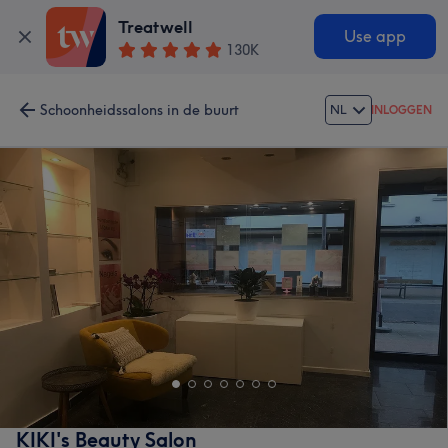
Treatwell
Use app
130K
Schoonheidssalons in de buurt
NL
INLOGGEN
KIKI's Beauty Salon