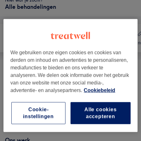
Niet wat je zocht?
Alle behandelingen
Haar
Nagels
Onth
We gebruiken onze eigen cookies en cookies van
derden om inhoud en advertenties te personaliseren,
mediafuncties te bieden en ons verkeer te
Huidverbetering
(
1
)
vanaf €10
analyseren. We delen ook informatie over het gebruik
van onze website met onze social media-,
Manicure & Pedicure
(
3
)
vanaf €5
advertentie- en analysepartners.
Cookiebeleid
Kunstnagels
(
7
)
vanaf €1
Cookie-
Alle cookies
instellingen
accepteren
Nail Art & Extra's
(
2
)
vanaf €1
Ons werk