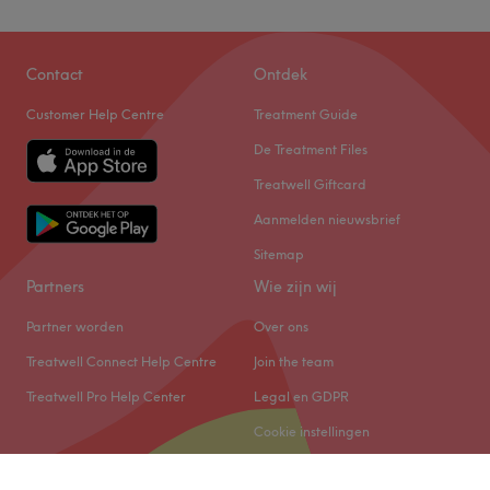
Contact
Ontdek
Customer Help Centre
Treatment Guide
De Treatment Files
Treatwell Giftcard
Aanmelden nieuwsbrief
Sitemap
Partners
Wie zijn wij
Partner worden
Over ons
Treatwell Connect Help Centre
Join the team
Treatwell Pro Help Center
Legal en GDPR
Cookie instellingen