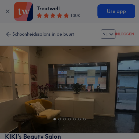
Treatwell
Use app
130K
Schoonheidssalons in de buurt
NL
INLOGGEN
KIKI's Beauty Salon