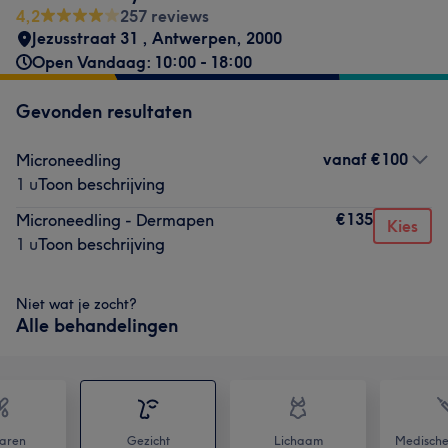
4,2
257 reviews
Jezusstraat 31
,
Antwerpen
,
2000
Open Vandaag: 10:00 - 18:00
Gevonden resultaten
vanaf
€100
Microneedling
1 u
Toon beschrijving
€135
Microneedling - Dermapen
Kies
1 u
Toon beschrijving
Niet wat je zocht?
Alle behandelingen
aren
Gezicht
Lichaam
Medische 