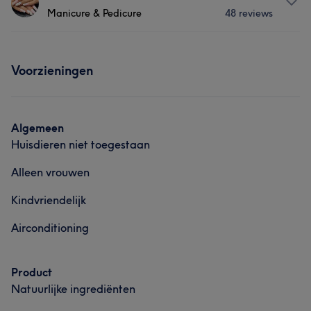
Portfolio
Manicure & Pedicure
48 reviews
Haar
Nagels
Lichaam
Gezicht
Over
Ontharen
Medische esthetiek
Voorzieningen
A professional and innovative manicurist with many
years of experience in nail art , might be your favorite ;)
Portfolio
Behandelingen
Algemeen
Huisdieren niet toegestaan
Haar
Nagels
Gezicht
Ontharen
Alleen vrouwen
Portfolio
Kindvriendelijk
Airconditioning
Product
Natuurlijke ingrediënten