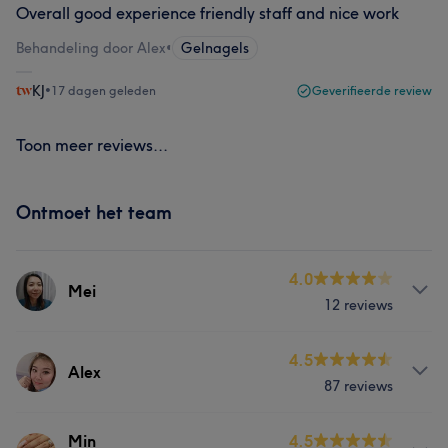
Overall good experience friendly staff and nice work
Behandeling door Alex
•
Gelnagels
KJ
•
17 dagen geleden
Geverifieerde review
Toon meer reviews...
Ontmoet het team
4.0
Mei
12 reviews
Behandelingen
4.5
Alex
87 reviews
Haar
Nagels
Gezicht
Ontharen
Behandelingen
Min
4.5