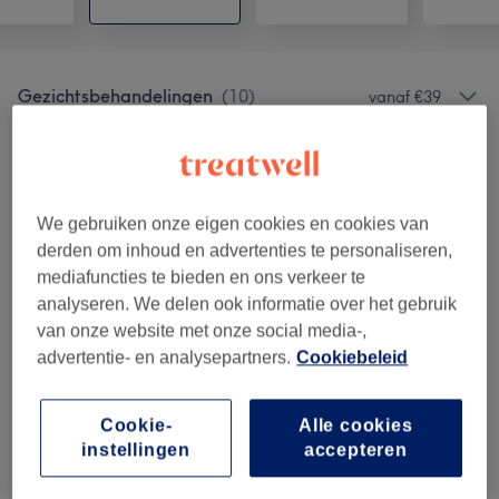
Gezichtsbehandelingen
(
10
)
vanaf €39
Huidverbetering
(
9
)
vanaf €10
Wimpers & Wenkbrauw
(
2
)
vanaf €20
We gebruiken onze eigen cookies en cookies van
derden om inhoud en advertenties te personaliseren,
Wimper-Extensions
(
5
)
vanaf €15
mediafuncties te bieden en ons verkeer te
analyseren. We delen ook informatie over het gebruik
Permanente Make-Up Semi
(
7
)
vanaf €50
van onze website met onze social media-,
advertentie- en analysepartners.
Cookiebeleid
Wenkbrauwen
(
3
)
vanaf €15
Pigmentatie-Gelaatsbehandelingen
(
1
)
vanaf €150
Cookie-
Alle cookies
instellingen
accepteren
Permanente Make-Up
(
7
)
vanaf €30