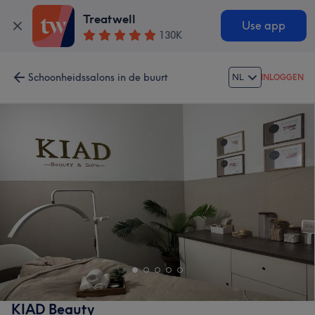
Treatwell
Use app
130K
Schoonheidssalons in de buurt
NL
INLOGGEN
KIAD Beauty