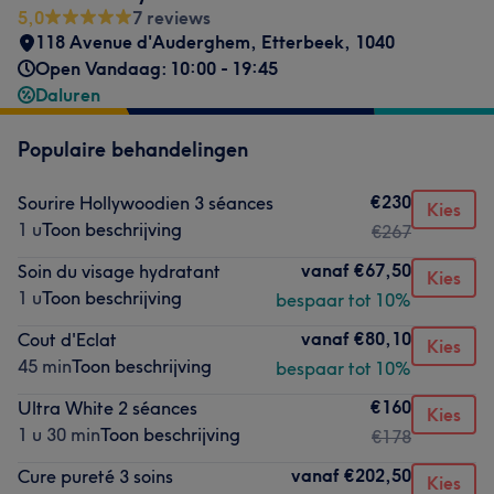
5,0
7 reviews
118 Avenue d'Auderghem
,
Etterbeek
,
1040
Open Vandaag: 10:00 - 19:45
Daluren
Populaire behandelingen
€230
Sourire Hollywoodien 3 séances
Kies
1 u
Toon beschrijving
€267
vanaf
€67,50
Soin du visage hydratant
Kies
1 u
Toon beschrijving
bespaar tot 10%
vanaf
€80,10
Cout d'Eclat
Kies
45 min
Toon beschrijving
bespaar tot 10%
€160
Ultra White 2 séances
Kies
1 u 30 min
Toon beschrijving
€178
vanaf
€202,50
Cure pureté 3 soins
Kies