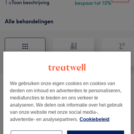
1 u
Toon beschrijving
bespaar tot 10%
Alle behandelingen
Alle
Nagels
Gezicht
We gebruiken onze eigen cookies en cookies van
Soin Du Visage
(
8
)
vanaf €67,50
derden om inhoud en advertenties te personaliseren,
mediafuncties te bieden en ons verkeer te
Blanchiment Dentaire
(
3
)
vanaf €80,10
analyseren. We delen ook informatie over het gebruik
van onze website met onze social media-,
Massages
(
3
)
vanaf €45
advertentie- en analysepartners.
Cookiebeleid
Pédicure
(
2
)
vanaf €45