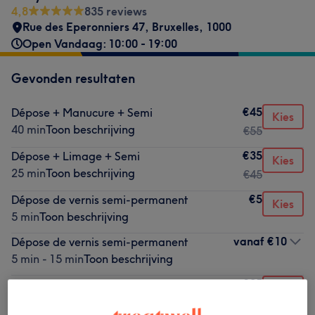
4,8
835 reviews
Rue des Eperonniers 47, Bruxelles
,
1000
Open Vandaag: 10:00 - 19:00
Gevonden resultaten
€45
Dépose + Manucure + Semi
Kies
40 min
Toon beschrijving
€55
€35
Dépose + Limage + Semi
Kies
25 min
Toon beschrijving
€45
€5
Dépose de vernis semi-permanent
Kies
5 min
Toon beschrijving
vanaf
€10
Dépose de vernis semi-permanent
5 min - 15 min
Toon beschrijving
€25
Pose de vernis semi-permanent
Kies
15 min
Toon beschrijving