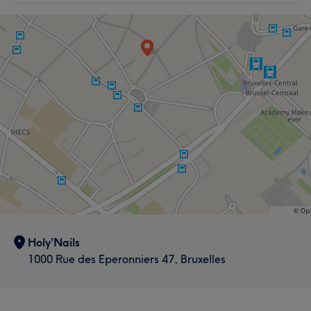
Holy’Nails
1000 Rue des Eperonniers 47, Bruxelles