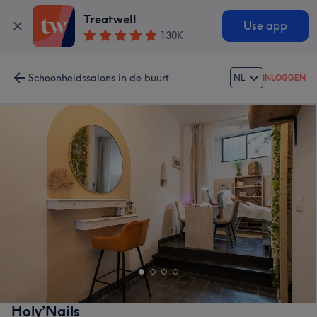
Treatwell
Use app
130K
Schoonheidssalons in de buurt
NL
INLOGGEN
Holy’Nails