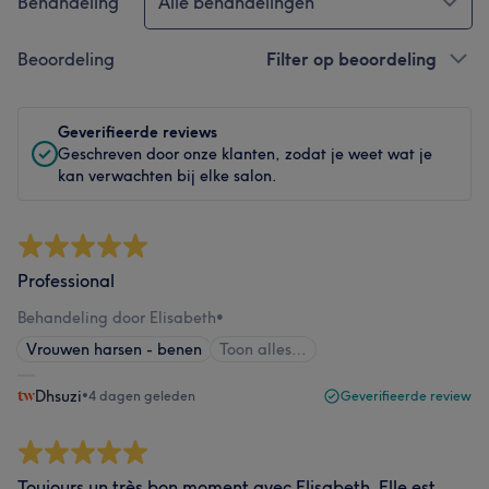
Behandeling
Alle behandelingen
Beoordeling
Filter op beoordeling
Geverifieerde reviews
Geschreven door onze klanten, zodat je weet wat je
kan verwachten bij elke salon.
Professional
Behandeling door Elisabeth
•
Vrouwen harsen - benen
Toon alles…
Dhsuzi
•
4 dagen geleden
Geverifieerde review
Toujours un très bon moment avec Elisabeth. Elle est