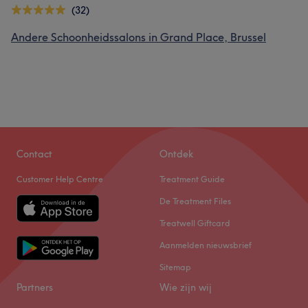
(32)
Andere Schoonheidssalons in Grand Place, Brussel
Contact
Ontdek
Customer Help Centre
Treatment Guide
De Treatment Files
Treatwell Giftcard
Aanmelden nieuwsbrief
Sitemap
Partners
Wie zijn wij