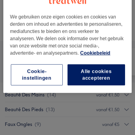
Laat meer resultaten zien...
We gebruiken onze eigen cookies en cookies van
derden om inhoud en advertenties te personaliseren,
Niet wat je zocht?
Alle behandelingen
mediafuncties te bieden en ons verkeer te
analyseren. We delen ook informatie over het gebruik
van onze website met onze social media-,
advertentie- en analysepartners.
Cookiebeleid
Alle
Nagels
Ontharen
Cookie-
Alle cookies
instellingen
accepteren
Beauté Des Mains
(
14
)
vanaf €1,50
Beauté Des Pieds
(
13
)
vanaf €1,50
Faux Ongles
(
9
)
vanaf €5