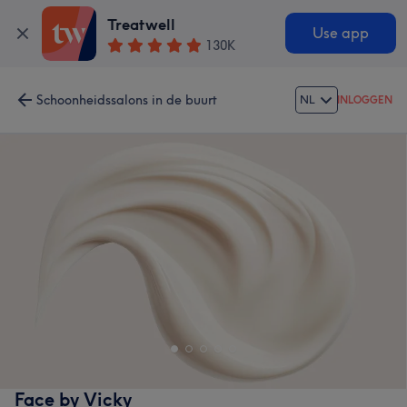
Treatwell
Use app
130K
Schoonheidssalons in de buurt
NL
INLOGGEN
Face by Vicky