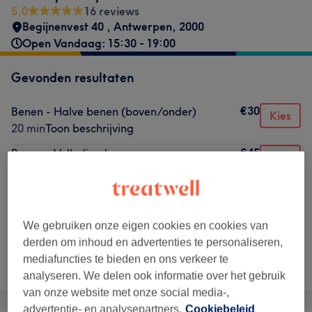
5,0
16 reviews
Begijnenvest 40
,
Antwerpen
,
2000
Open Vandaag: 15:30 - 19:00
Gevonden resultaten
€30
Benen - Halve benen (boven/onder)
Kies
20 min
Toon beschrijving
€45
Benen - Volledige benen
Kies
45 min
Toon beschrijving
€50
Benen - Men / demanding legs
Kies
1 u
Toon beschrijving
We gebruiken onze eigen cookies en cookies van
derden om inhoud en advertenties te personaliseren,
Niet wat je zocht?
mediafuncties te bieden en ons verkeer te
Alle behandelingen
analyseren. We delen ook informatie over het gebruik
van onze website met onze social media-,
advertentie- en analysepartners.
Cookiebeleid