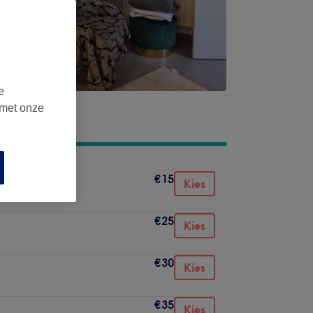
e
 met onze
€15
Kies
€25
Kies
€30
Kies
€35
Kies