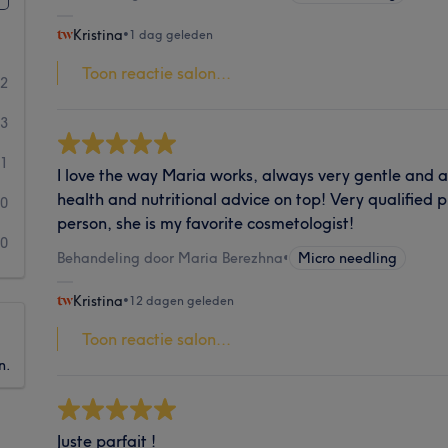
Kristina
•
1 dag geleden
Toon reactie salon...
42
3
1
I love the way Maria works, always very gentle and a
health and nutritional advice on top! Very qualified
0
person, she is my favorite cosmetologist!
0
Behandeling door Maria Berezhna
•
Micro needling
Kristina
•
12 dagen geleden
Toon reactie salon...
n.
Juste parfait !