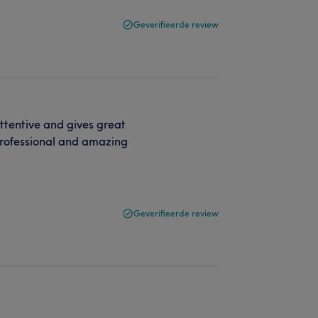
Geverifieerde review
ttentive and gives great
 professional and amazing
Geverifieerde review