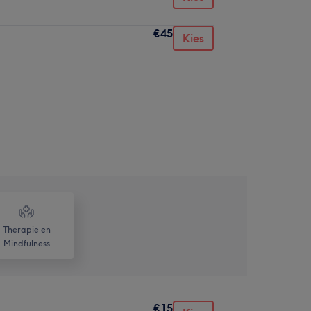
€45
Kies
Therapie en
Mindfulness
€15