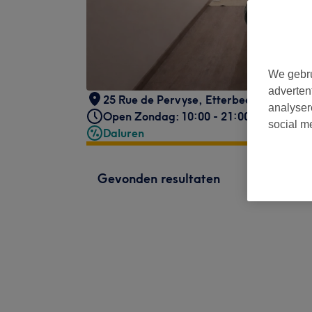
We gebru
adverten
25 Rue de Pervyse
,
Etterbeek
,
BE
,
1040
analyser
Open Zondag: 10:00 - 21:00
social m
Daluren
Gevonden resultaten