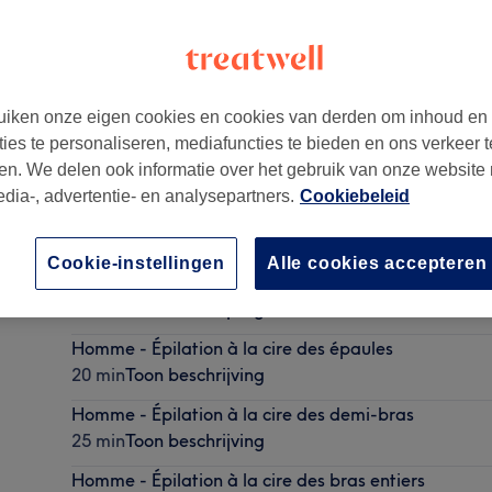
iken onze eigen cookies en cookies van derden om inhoud en
ties te personaliseren, mediafuncties te bieden en ons verkeer t
en. We delen ook informatie over het gebruik van onze website
edia-, advertentie- en analysepartners.
Cookiebeleid
Cookie-instellingen
Alle cookies accepteren
Homme - Épilation à la cire des aisselles
15 min
Toon beschrijving
Homme - Épilation à la cire des épaules
20 min
Toon beschrijving
Homme - Épilation à la cire des demi-bras
25 min
Toon beschrijving
Homme - Épilation à la cire des bras entiers