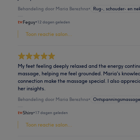
Behandeling door Maria Berezhna
•
Rug-, schouder- en n
Feguy
•
12 dagen geleden
Toon reactie salon...
My feet feeling deeply relaxed and the energy contin
massage, helping me feel grounded. Maria's knowled
connection make the massage special. I also appreciat
her insights.
Behandeling door Maria Berezhna
•
Ontspanningsmassag
Shiro
•
17 dagen geleden
Toon reactie salon...