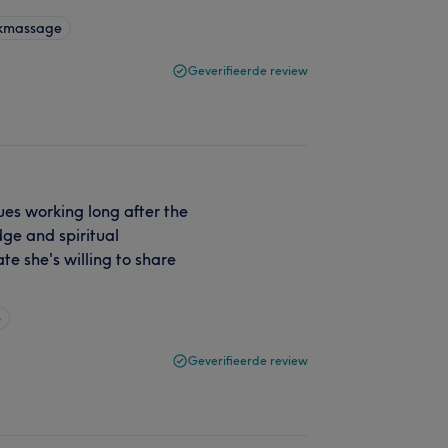
ekmassage
Geverifieerde review
ues working long after the
ge and spiritual
e she's willing to share
e
Geverifieerde review