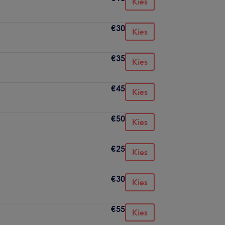
Kies
€30
Kies
€35
Kies
€45
Kies
€50
Kies
€25
Kies
€30
Kies
€55
Kies