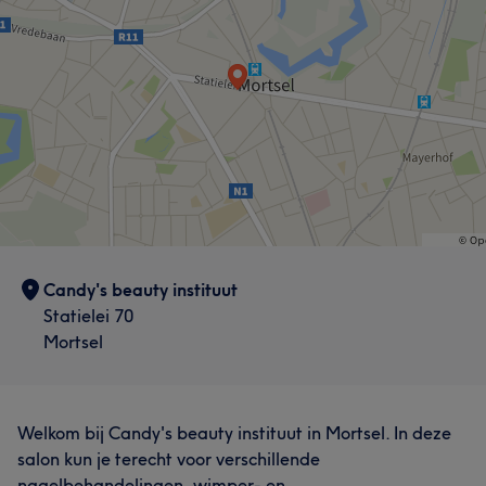
Behandelingen
Haar
Lichaam
Wat onze klanten zeggen over Candy's
Vakkundig
33
Professioneel
31
Vriendelijk
24
Ervaren
24
Candy's beauty instituut
Statielei 70
Mortsel
Welkom bij Candy's beauty instituut in Mortsel. In deze
salon kun je terecht voor verschillende
nagelbehandelingen, wimper- en