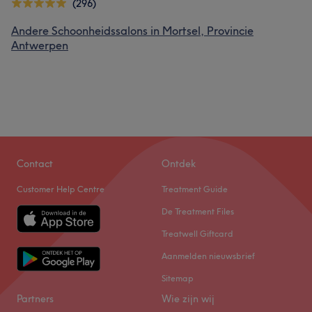
(296)
Andere Schoonheidssalons in Mortsel, Provincie
Antwerpen
Contact
Ontdek
Customer Help Centre
Treatment Guide
De Treatment Files
Treatwell Giftcard
Aanmelden nieuwsbrief
Sitemap
Partners
Wie zijn wij