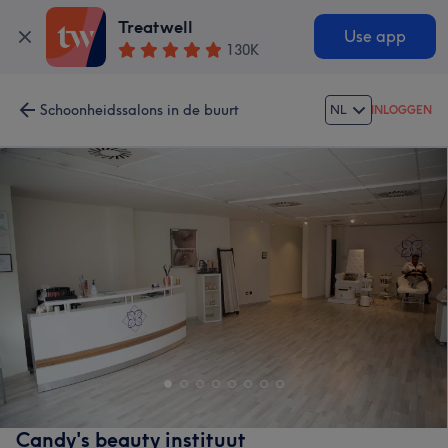
Treatwell
Use app
130K
Schoonheidssalons in de buurt
NL
INLOGGEN
Candy's beauty instituut