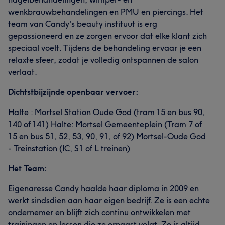
wenkbrauwbehandelingen en PMU en piercings. Het
team van Candy's beauty instituut is erg
gepassioneerd en ze zorgen ervoor dat elke klant zich
speciaal voelt. Tijdens de behandeling ervaar je een
relaxte sfeer, zodat je volledig ontspannen de salon
verlaat.
Dichtstbijzijnde openbaar vervoer:
Halte : Mortsel Station Oude God (tram 15 en bus 90,
140 of 141) Halte: Mortsel Gemeenteplein (Tram 7 of
15 en bus 51, 52, 53, 90, 91, of 92) Mortsel-Oude God
- Treinstation (IC, S1 of L treinen)
Het Team:
Eigenaresse Candy haalde haar diploma in 2009 en
werkt sindsdien aan haar eigen bedrijf. Ze is een echte
ondernemer en blijft zich continu ontwikkelen met
trainingen en lessen die ze ernaast volgt. Ze is altijd