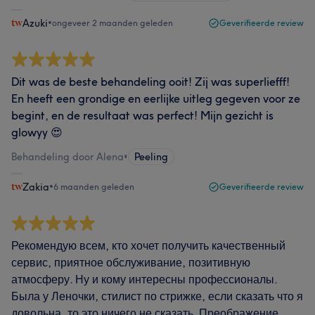
Azuki
•
ongeveer 2 maanden geleden
Geverifieerde review
Dit was de beste behandeling ooit! Zij was superliefff!
En heeft een grondige en eerlijke uitleg gegeven voor ze
begint, en de resultaat was perfect! Mijn gezicht is
glowyy 😍
Behandeling door Alena
•
Peeling
Zakia
•
6 maanden geleden
Geverifieerde review
Рекомендую всем, кто хочет получить качественный
сервис, приятное обслуживание, позитивную
атмосферу. Ну и кому интересны профессионалы.
Была у Леночки, стилист по стрижке, если сказать что я
довольна, то это ничего не сказать. Преображение