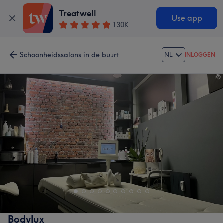
Treatwell
Use app
130K
Schoonheidssalons in de buurt
NL
INLOGGEN
Bodylux