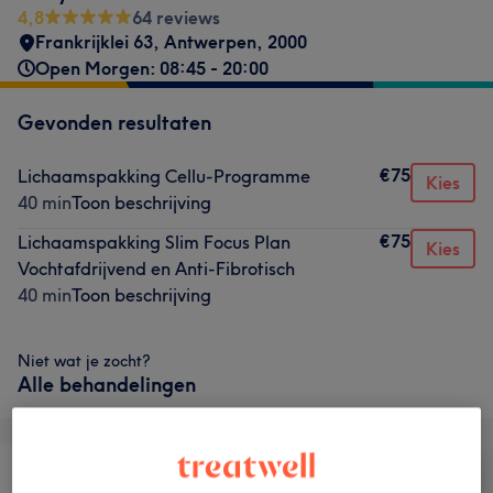
4,8
64 reviews
Frankrijklei 63
,
Antwerpen
,
2000
Open Morgen: 08:45 - 20:00
Gevonden resultaten
€75
Lichaamspakking Cellu-Programme
Kies
40 min
Toon beschrijving
€75
Lichaamspakking Slim Focus Plan
Kies
Vochtafdrijvend en Anti-Fibrotisch
40 min
Toon beschrijving
Niet wat je zocht?
Alle behandelingen