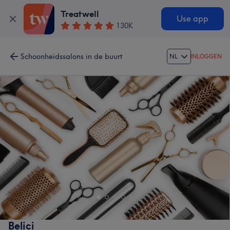
Treatwell
Use app
130K
Schoonheidssalons in de buurt
NL
INLOGGEN
Belici