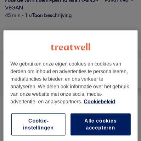
Pose de vernis semi-permanent MAINS -
VEGAN
45 min - 1 u
Toon beschrijving
Niet wat je zocht?
Alle behandelingen
We gebruiken onze eigen cookies en cookies van
derden om inhoud en advertenties te personaliseren,
Alle
Nagels
Ontharen
mediafuncties te bieden en ons verkeer te
analyseren. We delen ook informatie over het gebruik
van onze website met onze social media-,
advertentie- en analysepartners.
Cookiebeleid
Beauté Des Mains
(
14
)
vanaf €10
Cookie-
Alle cookies
Nail Art
(
1
)
€2,50
instellingen
accepteren
Beauté Des Pieds
(
10
)
vanaf €10