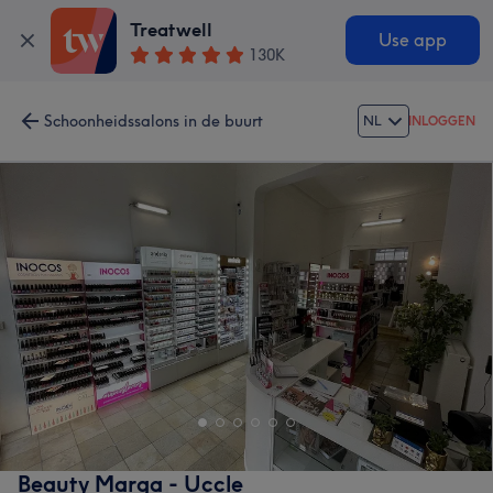
Treatwell
Use app
130K
Schoonheidssalons in de buurt
NL
INLOGGEN
Beauty Marga - Uccle