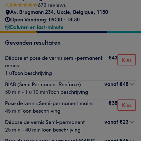
4,8
672 reviews
Av. Brugmann 234
,
Uccle, Belgique
,
1180
Open Vandaag: 09:00 - 18:30
Daluren en last-minute
Gevonden resultaten
€43
Dépose et pose de vernis semi-permanent
Kies
mains
1 u
Toon beschrijving
vanaf
€48
BIAB (Semi Permanent Renforcé)
50 min - 1 u 10 min
Toon beschrijving
€38
Pose de vernis Semi-permanent mains
Kies
45 min
Toon beschrijving
vanaf
€23
Dépose de vernis Semi-permanent
25 min - 40 min
Toon beschrijving
vanaf
€45