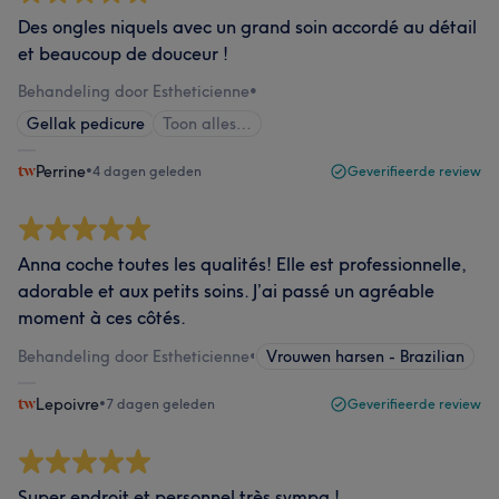
Des ongles niquels avec un grand soin accordé au détail
et beaucoup de douceur !
Behandeling door Estheticienne
•
Gellak pedicure
Toon alles…
Perrine
•
4 dagen geleden
Geverifieerde review
Anna coche toutes les qualités! Elle est professionnelle,
adorable et aux petits soins. J’ai passé un agréable
moment à ces côtés.
Behandeling door Estheticienne
•
Vrouwen harsen - Brazilian
Lepoivre
•
7 dagen geleden
Geverifieerde review
Super endroit et personnel très sympa !