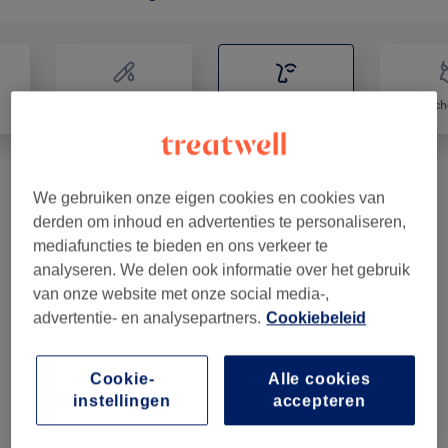
Ontharen
Gezicht
Lic
Gelaatsbehandelingen
(
8
)
We gebruiken onze eigen cookies en cookies van
vanaf €50
derden om inhoud en advertenties te personaliseren,
Permanente & Semi-Permanente
mediafuncties te bieden en ons verkeer te
vanaf €52,50
analyseren. We delen ook informatie over het gebruik
Makeup
(
9
)
van onze website met onze social media-,
advertentie- en analysepartners.
Cookiebeleid
Wimpers & Wenkbrauwen
(
6
)
vanaf €15
Wimperextensions
(
6
)
vanaf €10
Cookie-
Alle cookies
instellingen
accepteren
Lichaamsbehandelingen
(
1
)
vanaf €50