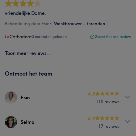
vriendelijke Dame.
Behandeling door Esin
•
Wenkbrauwen - threaden
Catharina
•
3 maanden geleden
Geverifieerde review
Toon meer reviews...
Ontmoet het team
4.8
Esin
110 reviews
Behandelingen
4.9
Selma
17 reviews
Lichaam
Gezicht
Ontharen