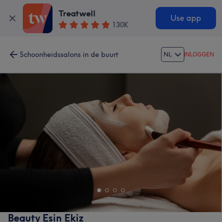
Treatwell
Use app
130K
Schoonheidssalons in de buurt
NL
INLOGGEN
Beauty Esin Ekiz