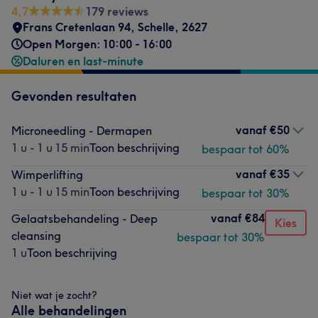
4,7
179 reviews
Frans Cretenlaan 94
,
Schelle
,
2627
Open Morgen: 10:00 - 16:00
Daluren en last-minute
Gevonden resultaten
vanaf
€50
Microneedling - Dermapen
1 u - 1 u 15 min
Toon beschrijving
bespaar tot 60%
vanaf
€35
Wimperlifting
1 u - 1 u 15 min
Toon beschrijving
bespaar tot 30%
vanaf
€84
Gelaatsbehandeling - Deep
Kies
cleansing
bespaar tot 30%
1 u
Toon beschrijving
Niet wat je zocht?
Alle behandelingen