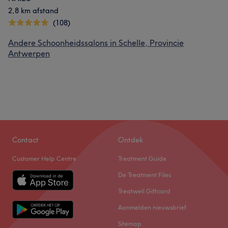
2,8 km afstand
(108)
Andere Schoonheidssalons in Schelle, Provincie
Antwerpen
Contact
Ontdek
Customer Help Centre
Treatment Guide
De Treatment Files
Treatwell Giftcard
Wat onze klanten zeggen over Esin
Aanmelden nieuwsbrief
Professioneel
6
Vriendelijk
6
Vakkundig
5
Sitemap