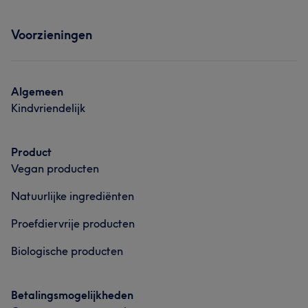
Behandelingen
Portfolio
Voorzieningen
Lichaam
Gezicht
Ontharen
Portfolio
Algemeen
Kindvriendelijk
Product
Vegan producten
Natuurlijke ingrediënten
Proefdiervrije producten
Biologische producten
Betalingsmogelijkheden