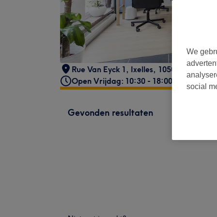
We gebru
adverten
Rue Van Eyck 1
,
Ixelles
,
1050
analyser
Open Vrijdag: 10:30 - 18:00
social m
Gevonden resultaten