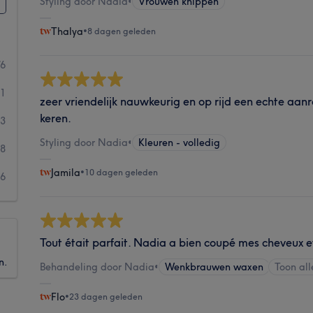
Styling door Nadia
•
Vrouwen knippen
Thalya
•
8 dagen geleden
76
31
zeer vriendelijk nauwkeurig en op rijd een echte aan
keren.
13
Styling door Nadia
•
Kleuren - volledig
8
Jamila
•
10 dagen geleden
16
Tout était parfait. Nadia a bien coupé mes cheveux et
n.
Behandeling door Nadia
•
Wenkbrauwen waxen
Toon al
Flo
•
23 dagen geleden