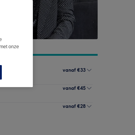
e
 met onze
vanaf
€33
vanaf
€45
vanaf
€28