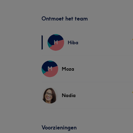
Ontmoet het team
H
Hiba
M
Moza
Nadia
Voorzieningen