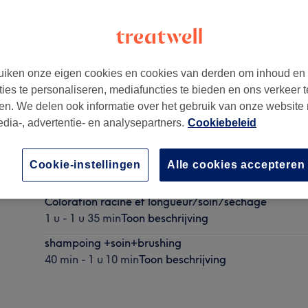
iken onze eigen cookies en cookies van derden om inhoud en
ties te personaliseren, mediafuncties te bieden en ons verkeer t
en. We delen ook informatie over het gebruik van onze website
edia-, advertentie- en analysepartners.
Cookiebeleid
Coupe, shampooing et séchage
Cookie-instellingen
Alle cookies accepteren
40 min - 1 u 15 min
Toon beschrijving
Coloration racine et longueur/soin/séchage
1 u - 1 u 35 min
Toon beschrijving
shampoing +soin+brushing
40 min - 1 u 10 min
Toon beschrijving