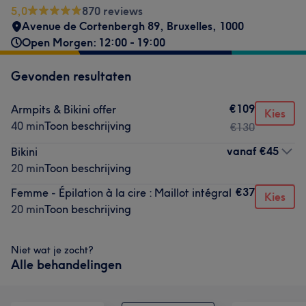
5,0
870 reviews
Avenue de Cortenbergh 89
,
Bruxelles
,
1000
Open Morgen: 12:00 - 19:00
Gevonden resultaten
€109
Armpits & Bikini offer
Kies
40 min
Toon beschrijving
€130
vanaf
€45
Bikini
20 min
Toon beschrijving
€37
Femme - Épilation à la cire : Maillot intégral
Kies
20 min
Toon beschrijving
Niet wat je zocht?
Alle behandelingen