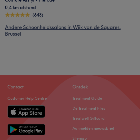
Coiffure Arstyl - Merode
0,4 km afstand
(643)
Andere Schoonheidssalons in Wijk van de Squares,
Brussel
Contact
Ontdek
Customer Help Centre
Treatment Guide
De Treatment Files
Treatwell Giftcard
Aanmelden nieuwsbrief
Sitemap