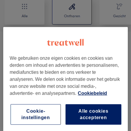
Alle
Ontharen
Gezicht
Femme - Laser Hair Removal
(
11
)
vanaf €30
Hommes - Laser Hair Removal
(
10
)
vanaf €25
We gebruiken onze eigen cookies en cookies van
derden om inhoud en advertenties te personaliseren,
Femme - Épilation À La Cire Chaude
(
8
)
vanaf €20
mediafuncties te bieden en ons verkeer te
analyseren. We delen ook informatie over het gebruik
Femme - Épilation Au Fil
(
1
)
van onze website met onze social media-,
vanaf €20
advertentie- en analysepartners.
Cookiebeleid
Femme - Épilation Définitive
(
1
)
vanaf €35
Cookie-
Alle cookies
instellingen
accepteren
Reviews