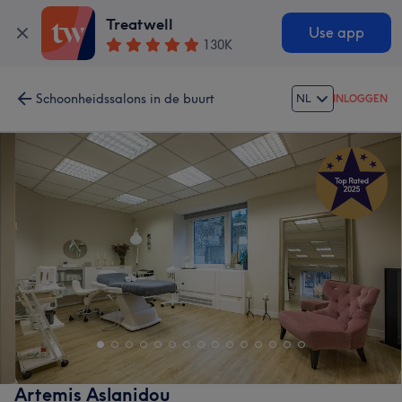
Treatwell
Use app
130K
Schoonheidssalons in de buurt
NL
INLOGGEN
Artemis Aslanidou