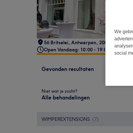
We gebru
adverten
56 Britselei
,
Antwerpen
,
2000
analyser
Open Vandaag: 10:00 - 19:00
social m
Gevonden resultaten
Niet wat je zocht?
Alle behandelingen
WIMPEREXTENSIONS
(
7
)