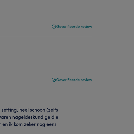
Geverifieerde review
Geverifieerde review
 setting, heel schoon (zelfs
varen nageldeskundige die
t en ik kom zeker nog eens