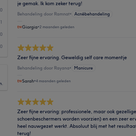
je gemak. Ik kom zeker terug!
0
Behandeling door Ramnat
•
Acnébehandeling
1
Giorgia
•
2 maanden geleden
0
0
Zeer fijne ervaring. Geweldig self care momentje
Behandeling door Rayana
•
Manicure
Sarah
•
4 maanden geleden
n.
Zeer fijne ervaring: professionele, maar ook gezellige
schoenbeschermers worden voorzien) en een zeer er
heel nauwgezet werkt. Absoluut blij met het resultaa
terug!