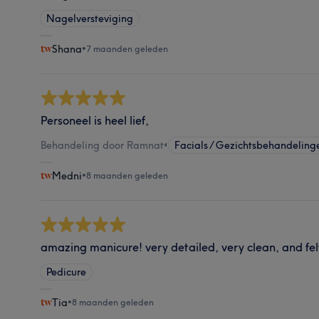
Nagelversteviging
Shana
•
7 maanden geleden
Personeel is heel lief,
Behandeling door Ramnat
•
Facials / Gezichtsbehandeling
Medni
•
8 maanden geleden
amazing manicure! very detailed, very clean, and felt
Pedicure
Tia
•
8 maanden geleden