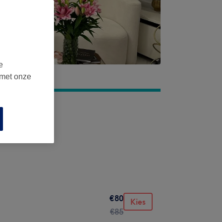
e
 met onze
€80
Kies
€85