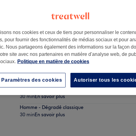
isons nos cookies et ceux de tiers pour personnaliser le contenu
, pour fournir des fonctionnalités de médias sociaux et pour an
afic. Nous partageons également des informations sur la façon d
notre site avec nos partenaires en matière d'analyse web, de publ
ociaux.
Politique en matière de cookies
Homme - Barbe raccourcir + Traçage
10 min
En savoir plus
Paramètres des cookies
Autoriser tous les cooki
Homme - Coupe dégradé zéro + wax
30 min
En savoir plus
Homme - Dégradé classique
30 min
En savoir plus