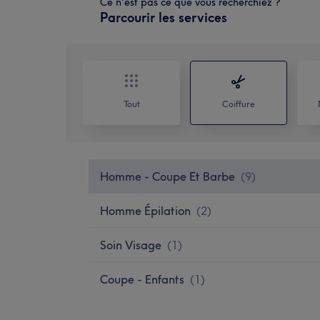
Ce n'est pas ce que vous recherchiez ?
Parcourir les services
Tout
Coiffure
Homme - Coupe Et Barbe
(
9
)
Homme Épilation
(
2
)
Soin Visage
(
1
)
Coupe - Enfants
(
1
)