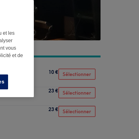
 et les
alyser
ont vous
icité et de
10 €
Sélectionner
es
23 €
Sélectionner
23 €
Sélectionner