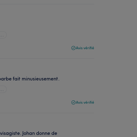
...
Avis vérifié
 barbe fait minusieusement.
...
Avis vérifié
/visagiste. Johan donne de