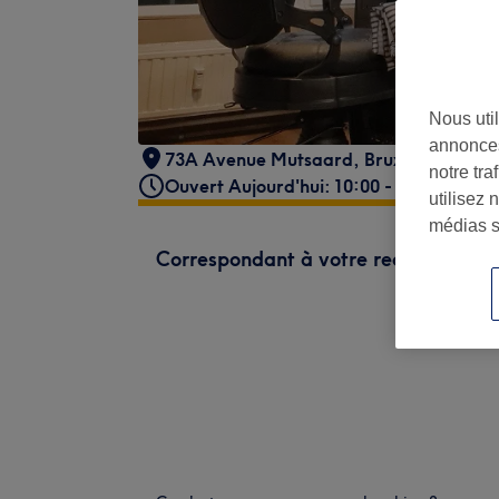
Nous util
annonces
73A Avenue Mutsaard
,
Bruxelles
,
1020
notre tr
Ouvert Aujourd'hui: 10:00 - 19:00
utilisez 
médias s
Correspondant à votre recherche