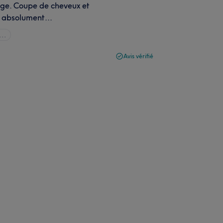
sage. Coupe de cheveux et
 absolument...
...
Avis vérifié