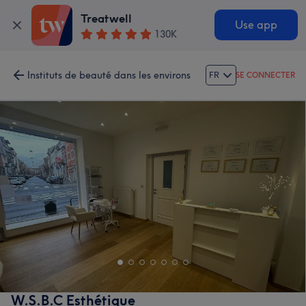
Treatwell
Use app
130K
Instituts de beauté dans les environs
FR
SE CONNECTER
W.S.B.C Esthétique