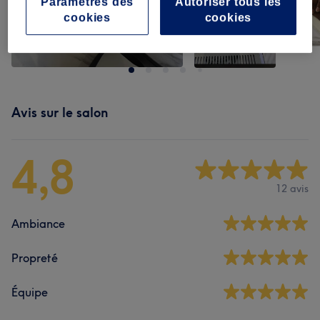
Paramètres des
Autoriser tous les
cookies
cookies
Avis sur le salon
4,8
12 avis
Ambiance
Propreté
Équipe