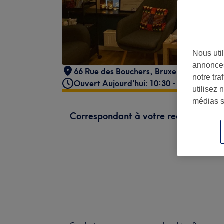
Nous util
annonces
66 Rue des Bouchers
,
Bruxelles
,
Belgium
notre tr
Ouvert Aujourd'hui: 10:30 - 20:00
utilisez 
médias s
Correspondant à votre recherche