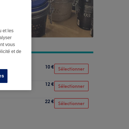
 et les
alyser
ont vous
icité et de
10 €
Sélectionner
es
12 €
Sélectionner
22 €
Sélectionner