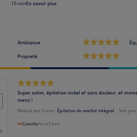
15 min
En savoir plus
Ambiance
Éq
Propreté
Super salon, épilation nickel et sans douleur, et mom
merci !
Réalisé par Fozia
•
Épilation du maillot intégral
Voir plus
Camille
•
il y a 2 jours
06