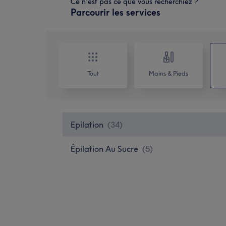
Ce n'est pas ce que vous recherchiez ?
Parcourir les services
Tout
Mains & Pieds
Epilation
(
34
)
Épilation Au Sucre
(
5
)