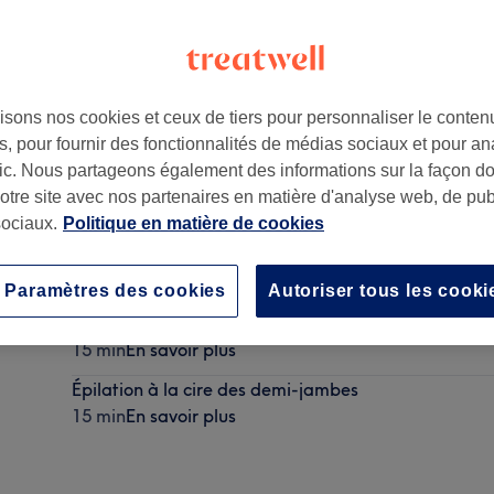
isons nos cookies et ceux de tiers pour personnaliser le contenu
, pour fournir des fonctionnalités de médias sociaux et pour an
,
1000
afic. Nous partageons également des informations sur la façon d
notre site avec nos partenaires en matière d'analyse web, de publ
ociaux.
Politique en matière de cookies
Épilation au fil de la lèvre supérieure
15 min
En savoir plus
Paramètres des cookies
Autoriser tous les cooki
Épilation à la cire des aisselles
15 min
En savoir plus
Épilation à la cire des demi-jambes
15 min
En savoir plus