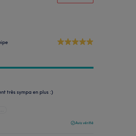
uipe
ent très sympa en plus :)
...
Avis vérifié