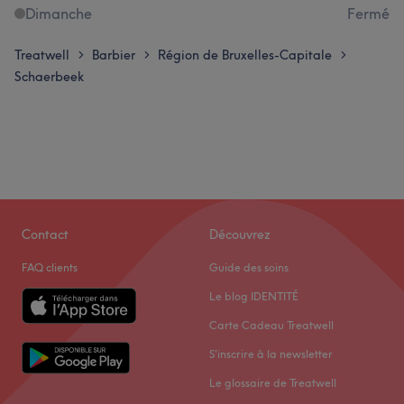
Dimanche
Fermé
Treatwell
Barbier
Région de Bruxelles-Capitale
>
>
>
Schaerbeek
Contact
Découvrez
FAQ clients
Guide des soins
Le blog IDENTITÉ
Carte Cadeau Treatwell
S'inscrire à la newsletter
Le glossaire de Treatwell