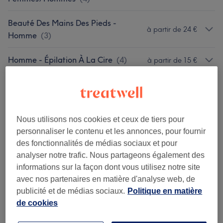
Beauté Des Mains Des Pieds -
à partir de 24 €
Homme
(
3
)
Homme - Épilation À La Cire
(
4
)
à partir de 15 €
✨ Pause Toi – RITUELS Bien-Être – Hommes &
120 €
Femmes
(
2
)
Nous utilisons nos cookies et ceux de tiers pour
Rasage À La Tondeuse
(
2
)
à partir de 15,99 €
personnaliser le contenu et les annonces, pour fournir
des fonctionnalités de médias sociaux et pour
Épilation À La Cire - Femme
(
4
)
à partir de 10 €
analyser notre trafic. Nous partageons également des
informations sur la façon dont vous utilisez notre site
CRYOLIPOLISE 360*
(
1
)
à partir de 200 €
avec nos partenaires en matière d'analyse web, de
publicité et de médias sociaux.
Politique en matière
PRESSODYNAMIE
(
2
)
à partir de 60 €
de cookies
STRETCHING CELLULAIRE BIEN