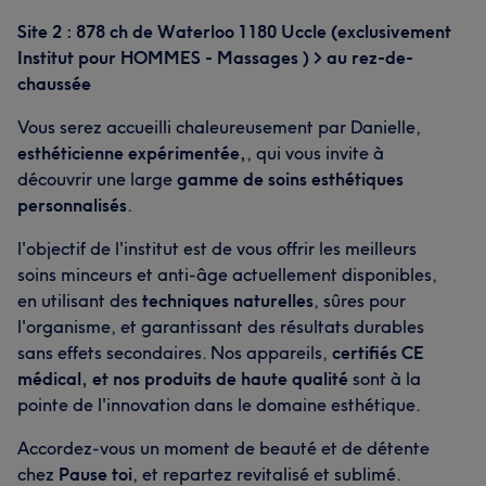
Site 2 : 878 ch de Waterloo 1180 Uccle (exclusivement
Institut pour HOMMES - Massages ) > au rez-de-
chaussée
Vous serez accueilli chaleureusement par Danielle,
esthéticienne expérimentée,
, qui vous invite à
découvrir une large
gamme de soins esthétiques
personnalisés
.
l'objectif de l'institut est de vous offrir les meilleurs
soins minceurs et anti-âge actuellement disponibles,
en utilisant des
techniques naturelles
, sûres pour
l'organisme, et garantissant des résultats durables
sans effets secondaires. Nos appareils,
certifiés CE
médical, et nos produits de haute qualité
sont à la
pointe de l'innovation dans le domaine esthétique.
L'avis de nos clients sur Purple
Accordez-vous un moment de beauté et de détente
Attentionné/e
15
Exceptionnel/le
9
Attentif/ive
9
chez
Pause toi
, et repartez revitalisé et sublimé.