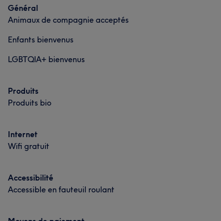
L'avis de nos clients sur Coiffeur
Général
Animaux de compagnie acceptés
Professionnel/le
6
Enfants bienvenus
LGBTQIA+ bienvenus
Produits
Produits bio
Internet
Wifi gratuit
Accessibilité
Accessible en fauteuil roulant