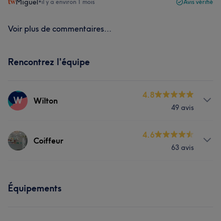
Miguel
•
il y a environ 1 mois
Avis vérifié
Voir plus de commentaires...
Rencontrez l'équipe
4.8
W
Wilton
49 avis
Services
4.6
Coiffeur
63 avis
Coiffure
Services
Équipements
Coiffure