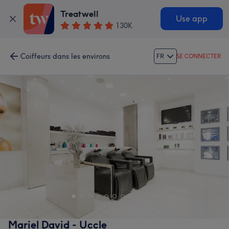
Treatwell
Use app
130K
Coiffeurs dans les environs
FR
SE CONNECTER
Mariel David - Uccle