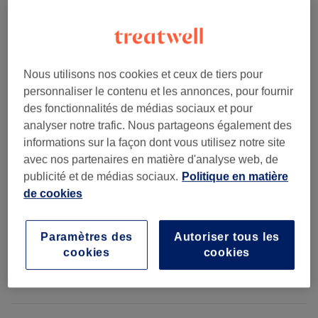
Femmes - Coupe Et Brushing
(
4
)
à partir de 28 €
Nous utilisons nos cookies et ceux de tiers pour
Femmes - Coloration
(
4
)
à partir de 51 €
personnaliser le contenu et les annonces, pour fournir
des fonctionnalités de médias sociaux et pour
Femmes - Soins Des Cheveux
(
4
)
à partir de 7 €
analyser notre trafic. Nous partageons également des
informations sur la façon dont vous utilisez notre site
Femmes - Styling
(
2
)
à partir de 50 €
avec nos partenaires en matière d'analyse web, de
publicité et de médias sociaux.
Politique en matière
Hommes
(
1
)
28 €
de cookies
Étudiantes
(
1
)
32 €
Paramètres des
Autoriser tous les
cookies
cookies
Avis sur le salon