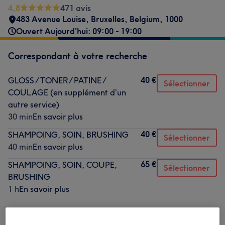
4,8
471 avis
483 Avenue Louise
,
Bruxelles
,
Belgium
,
1000
Ouvert Aujourd'hui: 09:00 - 19:00
Correspondant à votre recherche
40 €
GLOSS / TONER / PATINE /
Sélectionner
COULAGE (en supplément d’un
autre service)
30 min
En savoir plus
40 €
SHAMPOING, SOIN, BRUSHING
Sélectionner
40 min
En savoir plus
65 €
SHAMPOING, SOIN, COUPE,
Sélectionner
BRUSHING
1 h
En savoir plus
Ce n'est pas ce que vous recherchiez ?