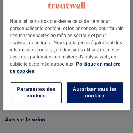
Parcourir les services
Nous utilisons nos cookies et ceux de tiers pour
COUPE ET BRUSHING
(
2
)
à partir de 40 €
personnaliser le contenu et les annonces, pour fournir
des fonctionnalités de médias sociaux et pour
SOIN DES CHEVEUX ET DU CUIR
à partir de 90 €
analyser notre trafic. Nous partageons également des
CHEVELU
(
3
)
informations sur la façon dont vous utilisez notre site
avec nos partenaires en matière d'analyse web, de
GLOSS / TONER / PATINE / COULAGE
(
1
)
40 €
publicité et de médias sociaux.
Politique en matière
de cookies
COLORATION SANS
à partir de 90 €
AMONIAQUE
(
2
)
Paramètres des
Autoriser tous les
ECLAIRCISSEMENT
(
4
)
à partir de 200 €
cookies
cookies
Avis sur le salon