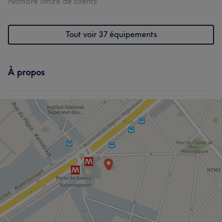
Nombre limité de clients
L'avis de nos clients sur Sarah
Exceptionnel/le
9
Prévenant/e
7
Attentif/ive
7
Tout voir 37 équipements
Expert/e
6
À propos