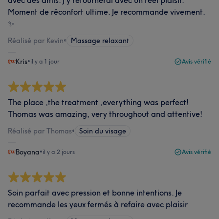
avec des amis. J’y retournerai avec un réel plaisir.
Moment de réconfort ultime. Je recommande vivement.
✨
Réalisé par Kevin
•
Massage relaxant
Kris
•
il y a 1 jour
Avis vérifié
The place ,the treatment ,everything was perfect!
Thomas was amazing, very throughout and attentive!
Réalisé par Thomas
•
Soin du visage
Boyana
•
il y a 2 jours
Avis vérifié
Soin parfait avec pression et bonne intentions. Je
recommande les yeux fermés à refaire avec plaisir