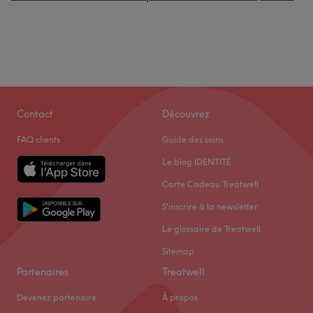
Contact
Découvrez
FAQ clients
Guide des soins
Le blog IDENTITÉ
Carte Cadeau Treatwell
S'inscrire à la newsletter
Le glossaire de Treatwell
Sitemap
Partenaires
Treatwell
Devenez partenaire
À propos