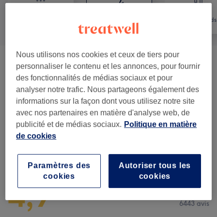
Tout
Coiffure
Mains & Pieds
Nous utilisons nos cookies et ceux de tiers pour
Homme - Épilation À La CIRE 100%
personnaliser le contenu et les annonces, pour fournir
Naturelle Au MIEL « peau
à partir de 15 €
des fonctionnalités de médias sociaux et pour
Sensible »
(
1
)
analyser notre trafic. Nous partageons également des
informations sur la façon dont vous utilisez notre site
Épilation Au SUCRE - Homme
(
2
)
avec nos partenaires en matière d'analyse web, de
à partir de 20 €
publicité et de médias sociaux.
Politique en matière
de cookies
Avis sur le salon
Paramètres des
Autoriser tous les
cookies
cookies
4,9
6443 avis