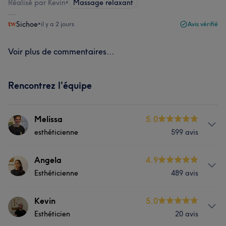
Réalisé par Kevin
•
Massage relaxant
Sichoe
•
il y a 2 jours
Avis vérifié
Voir plus de commentaires...
Rencontrez l'équipe
Melissa
5.0
esthéticienne
599 avis
À propos
Angela
4.9
Esthéticienne
489 avis
FR-EN-NL-ES Passionnée • Bienveillante • Douce •
Flexible • A l'écoute Avec Melissa, vous passerez un
moment adapté à vous.
À propos
Kevin
5.0
Esthéticien
20 avis
Angela - FR ES C’est important de prendre soin de mes
Services