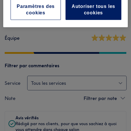
Paramètres des
Autoriser tous les
Ambiance
cookies
cookies
Propreté
Équipe
Filtrer par commentaires
Service
Tous les services
Note
Filtrer par note
Avis vérifiés
Rédigé par nos clients, pour que vous sachiez à quoi
vous attendre dans chaque salon