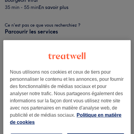
Bourgeon Vital
35 min - 55 min
En savoir plus
Ce n'est pas ce que vous recherchiez ?
Parcourir les services
Massages - Détente
à partir de 18,75 €
Profonde
(
4
)
Nous utilisons nos cookies et ceux de tiers pour
Massages Bien-HÊtre Ciblés
(
5
)
à partir de 42,50 €
personnaliser le contenu et les annonces, pour fournir
des fonctionnalités de médias sociaux et pour
analyser notre trafic. Nous partageons également des
Avis sur le salon
informations sur la façon dont vous utilisez notre site
avec nos partenaires en matière d'analyse web, de
publicité et de médias sociaux.
Politique en matière
4,9
de cookies
19 avis