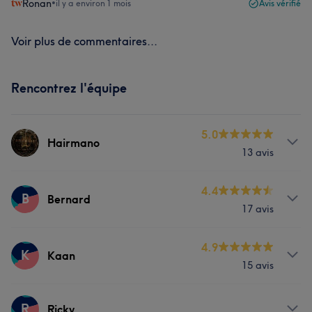
Ronan
•
il y a environ 1 mois
Avis vérifié
Voir plus de commentaires...
Rencontrez l'équipe
5.0
Hairmano
13 avis
Services
4.4
B
Bernard
17 avis
Coiffure
Services
4.9
K
Kaan
Portfolio
15 avis
Visage
Coiffure
Services
R
Ricky