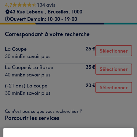
4,7
134 avis
43 Rue Lebeau
,
Bruxelles
,
1000
Ouvert Demain: 10:00 - 19:00
Correspondant à votre recherche
25 €
La Coupe
Sélectionner
30 min
En savoir plus
35 €
La Coupe & La Barbe
Sélectionner
40 min
En savoir plus
20 €
(-21 ans) La coupe
Sélectionner
30 min
En savoir plus
Ce n'est pas ce que vous recherchiez ?
Parcourir les services