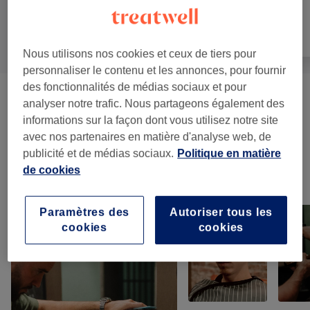
Tout
Coiffure
Visage
Nous utilisons nos cookies et ceux de tiers pour
personnaliser le contenu et les annonces, pour fournir
des fonctionnalités de médias sociaux et pour
Homme - Coupe Et Barbe
(
6
)
à partir de 15 €
analyser notre trafic. Nous partageons également des
informations sur la façon dont vous utilisez notre site
Coupe - Enfants Et Étudiants
(
2
)
à partir de 20 €
avec nos partenaires en matière d'analyse web, de
publicité et de médias sociaux.
Politique en matière
de cookies
Notre travail
Appuyez sur l'image pour voir plus de détails
Paramètres des
Autoriser tous les
cookies
cookies