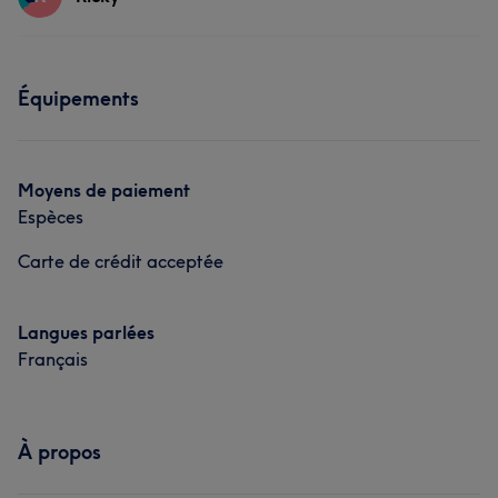
Portfolio
Visage
Coiffure
Services
Équipements
Portfolio
Visage
Coiffure
Moyens de paiement
Espèces
Carte de crédit acceptée
Langues parlées
Français
À propos