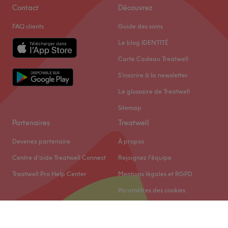
Contact
Découvrez
FAQ clients
Guide des soins
Le blog IDENTITÉ
Carte Cadeau Treatwell
S'inscrire à la newsletter
Le glossaire de Treatwell
Sitemap
Partenaires
Treatwell
Devenez partenaire
À propos
Centre d'aide Treatwell Connect
Rejoignez l'équipe
Treatwell Pro Help Center
Mentions légales et RGPD
Paramètres des cookies
© 2026 Treatwell Limited