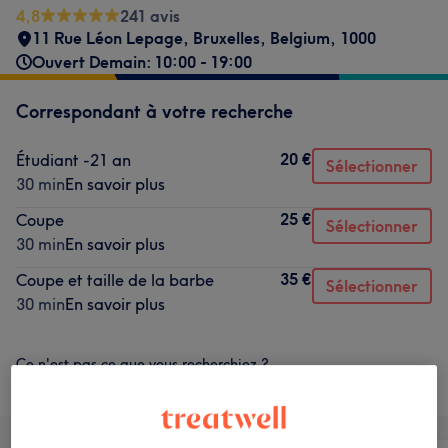
4,8
241 avis
11 Rue Léon Lepage
,
Bruxelles
,
Belgium
,
1000
Ouvert Demain: 10:00 - 19:00
Correspondant à votre recherche
20 €
Étudiant -21 an
Sélectionner
30 min
En savoir plus
25 €
Coupe
Sélectionner
30 min
En savoir plus
35 €
Coupe et taille de la barbe
Sélectionner
30 min
En savoir plus
Ce n'est pas ce que vous recherchiez ?
Parcourir les services