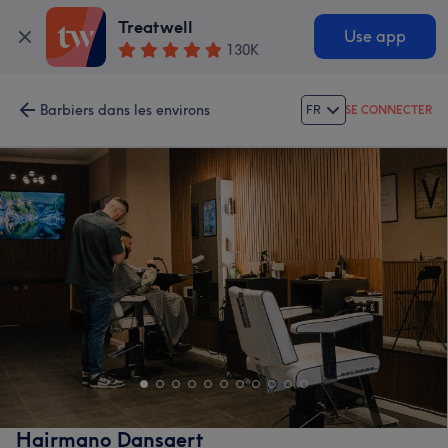
Treatwell
Use app
130K
Barbiers dans les environs
FR
SE CONNECTER
Hairmano Dansaert