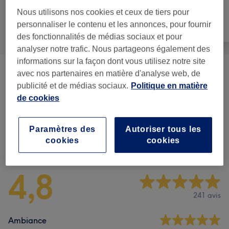
Nous utilisons nos cookies et ceux de tiers pour
personnaliser le contenu et les annonces, pour fournir
Tout
Coiffure
Visage
des fonctionnalités de médias sociaux et pour
analyser notre trafic. Nous partageons également des
informations sur la façon dont vous utilisez notre site
avec nos partenaires en matière d'analyse web, de
Homme - Coupe Et Barbe
(
3
)
à partir de 15 €
publicité et de médias sociaux.
Politique en matière
de cookies
Coupe - Étudiant
(
2
)
20 €
Paramètres des
Autoriser tous les
Avis sur le salon
cookies
cookies
4,8
241 avis
Ambiance