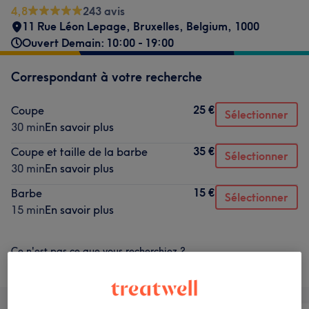
4,8
243 avis
11 Rue Léon Lepage
,
Bruxelles
,
Belgium
,
1000
Ouvert Demain: 10:00 - 19:00
Correspondant à votre recherche
25 €
Coupe
Sélectionner
30 min
En savoir plus
35 €
Coupe et taille de la barbe
Sélectionner
30 min
En savoir plus
15 €
Barbe
Sélectionner
15 min
En savoir plus
Ce n'est pas ce que vous recherchiez ?
Parcourir les services