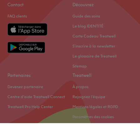
Contact
Découvrez
FAQ clients
Guide des soins
Le blog IDENTITÉ
Carte Cadeau Treatwell
S'inscrire à la newsletter
Le glossaire de Treatwell
Sitemap
Partenaires
Treatwell
Devenez partenaire
À propos
Centre d'aide Treatwell Connect
Rejoignez l'équipe
Treatwell Pro Help Center
Mentions légales et RGPD
Paramètres des cookies
© 2026 Treatwell Limited