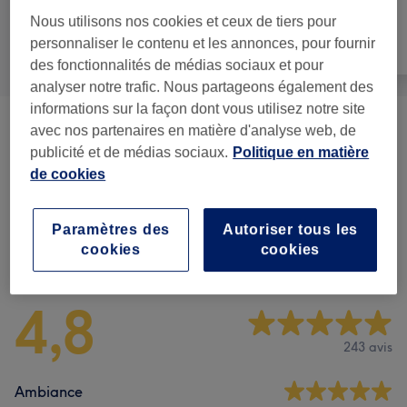
Nous utilisons nos cookies et ceux de tiers pour
personnaliser le contenu et les annonces, pour fournir
Tout
Coiffure
Visage
des fonctionnalités de médias sociaux et pour
analyser notre trafic. Nous partageons également des
informations sur la façon dont vous utilisez notre site
avec nos partenaires en matière d'analyse web, de
Homme - Coupe Et Barbe
(
3
)
à partir de 15 €
publicité et de médias sociaux.
Politique en matière
de cookies
Coupe - Étudiant
(
2
)
20 €
Paramètres des
Autoriser tous les
Avis sur le salon
cookies
cookies
4,8
243 avis
Ambiance