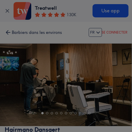
Treatwell
Use app
130K
Barbiers dans les environs
FR
SE CONNECTER
Hairmano Dansaert