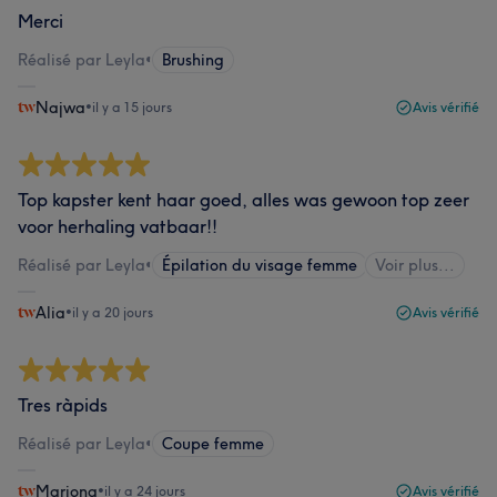
Merci
Réalisé par Leyla
•
Brushing
Najwa
•
il y a 15 jours
Avis vérifié
Top kapster kent haar goed, alles was gewoon top zeer
voor herhaling vatbaar!!
Réalisé par Leyla
•
Épilation du visage femme
Voir plus...
Alia
•
il y a 20 jours
Avis vérifié
Tres ràpids
Réalisé par Leyla
•
Coupe femme
Mariona
•
il y a 24 jours
Avis vérifié