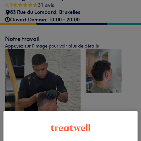
4,9
31 avis
83 Rue du Lombard
,
Bruxelles
Ouvert Demain: 10:00 - 20:00
Notre travail
Appuyez sur l'image pour voir plus de détails