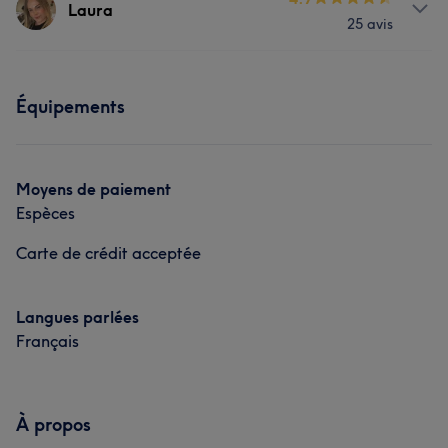
Laura
Portfolio
25 avis
Visage
Épilation
Mains & Pieds
Services
Équipements
Visage
Épilation
Mains & Pieds
Médecine esthétique
Moyens de paiement
Espèces
Carte de crédit acceptée
Langues parlées
Français
À propos