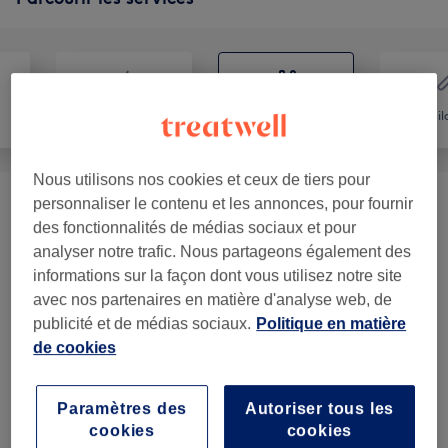
Coiffure
Mains & Pieds
Épil
Nous utilisons nos cookies et ceux de tiers pour
personnaliser le contenu et les annonces, pour fournir
Beauté Des Mains
(
6
)
à partir de 5 €
des fonctionnalités de médias sociaux et pour
analyser notre trafic. Nous partageons également des
Beauté Des Pieds
(
6
)
à partir de 15 €
informations sur la façon dont vous utilisez notre site
avec nos partenaires en matière d'analyse web, de
Faux Ongles
(
7
)
à partir de 15 €
publicité et de médias sociaux.
Politique en matière
de cookies
Nail Art Et Suppléments
(
1
)
5 €
Paramètres des
Autoriser tous les
Notre travail
cookies
cookies