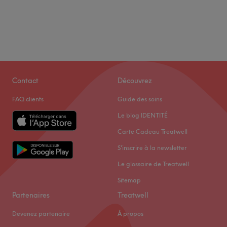
Contact
Découvrez
FAQ clients
Guide des soins
Le blog IDENTITÉ
Carte Cadeau Treatwell
S'inscrire à la newsletter
Le glossaire de Treatwell
Sitemap
Partenaires
Treatwell
Devenez partenaire
À propos