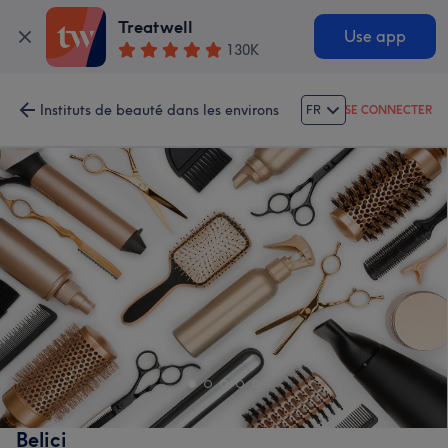
Treatwell
Use app
130K
Instituts de beauté dans les environs
FR
SE CONNECTER
Belici