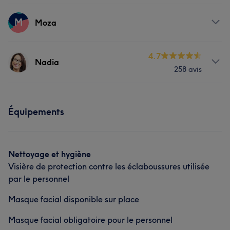
Services
M
Moza
Visage
Coiffure
Services
4.7
Nadia
258 avis
Visage
Coiffure
Services
Équipements
Visage
Coiffure
Épilation
Mains & Pieds
Médecine esthétique
Nettoyage et hygiène
Visière de protection contre les éclaboussures utilisée
L'avis de nos clients sur Nadia
par le personnel
Professionnel/le
11
Accueillant/e
10
Masque facial disponible sur place
Perfectionniste
9
Attentionné/e
8
Masque facial obligatoire pour le personnel