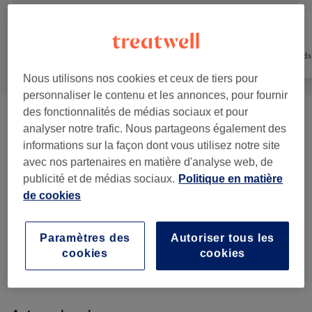
Tout
Coiffure
Mains & Pieds
Nous utilisons nos cookies et ceux de tiers pour
personnaliser le contenu et les annonces, pour fournir
des fonctionnalités de médias sociaux et pour
Coupe Et Coiffure - Femme
(
6
)
à partir de 28 €
analyser notre trafic. Nous partageons également des
informations sur la façon dont vous utilisez notre site
Coloration - Femme
(
3
)
à partir de 42 €
avec nos partenaires en matière d'analyse web, de
publicité et de médias sociaux.
Politique en matière
Coupe - Enfant
(
1
)
25 €
de cookies
Soin Capillaire Et Extra - Femme
(
2
)
à partir de 75 €
Paramètres des
Autoriser tous les
cookies
cookies
Maquillage - Femme
(
1
)
à partir de 43 €