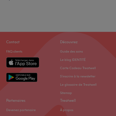
Contact
Découvrez
FAQ clients
Guide des soins
Le blog IDENTITÉ
Carte Cadeau Treatwell
S'inscrire à la newsletter
Le glossaire de Treatwell
Sitemap
Partenaires
Treatwell
Devenez partenaire
À propos