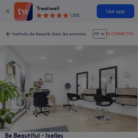
Treatwell
Use app
130K
Instituts de beauté dans les environs
FR
SE CONNECTER
Be Beautiful - Ixelles